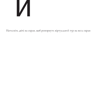
и
Натисніть двічі на екран, щоб розгорнути віртуальний тур на весь екран