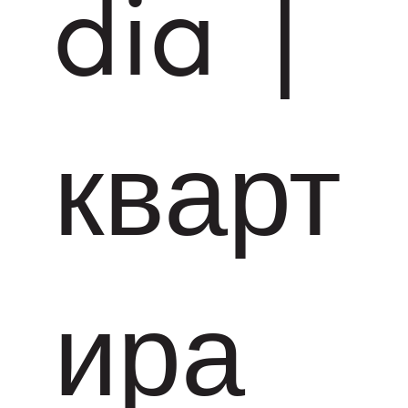
dia |
кварт
ира