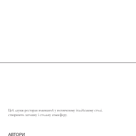
Цей лаунж-ресторан виконаний у витонченому італійському стилі,
створюючи затишну і стильну атмосферу.
АВТОРИ