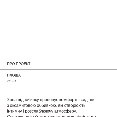
ПРО ПРОЕКТ
ПЛОЩА
200 м.кв
Зона відпочинку пропонує комфортні сидіння
з оксамитовою оббивкою, які створюють
інтимну і розслаблюючу атмосферу.
Освітлення з м'якими золотистими відтінками