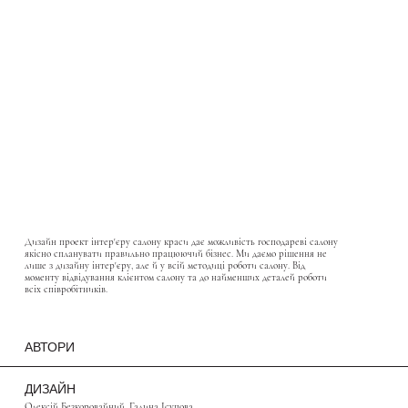
Дизайн проект інтер'єру салону краси дає можливість господареві салону
якісно спланувати правильно працюючий бізнес. Ми даємо рішення не
лише з дизайну інтер'єру, але й у всій методиці роботи салону. Від
моменту відвідування клієнтом салону та до найменших деталей роботи
всіх співробітників.
АВТОРИ
ДИЗАЙН
Олексій Безкоровайний, Галина Ісупова