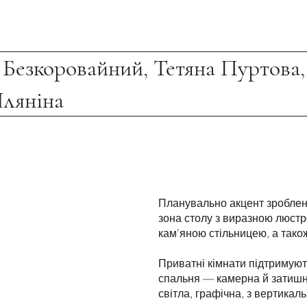
 Безкоровайний, Тетяна Пуртова,
ляніна
Планувально акцент зроблено
зона столу з виразною люст
кам’яною стільницею, а тако
Приватні кімнати підтримуют
спальня — камерна й затишна
світла, графічна, з вертикал