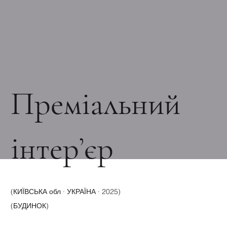
Преміальний
інтер’єр
(КИЇВСЬКА обл · УКРАЇНА · 2025)
(БУДИНОК)