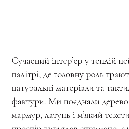
Cучасний інтер’єр у теплій н
палітрі, де головну роль граю
натуральні матеріали та такти
фактури. Ми поєднали дерево,
мармур, латунь і м’який текст
простір виглядав стримано, а