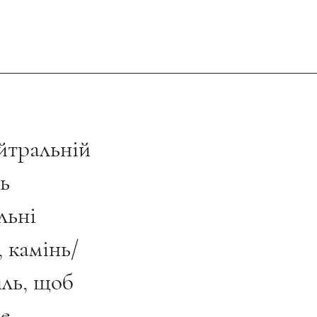
ейтральній
ть
льні
 камінь/
иль, щоб
ле