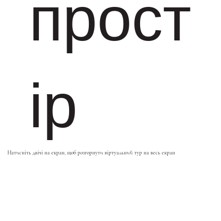
прост
ір
Натисніть двічі на екран, щоб розгорнути віртуальний тур на весь екран