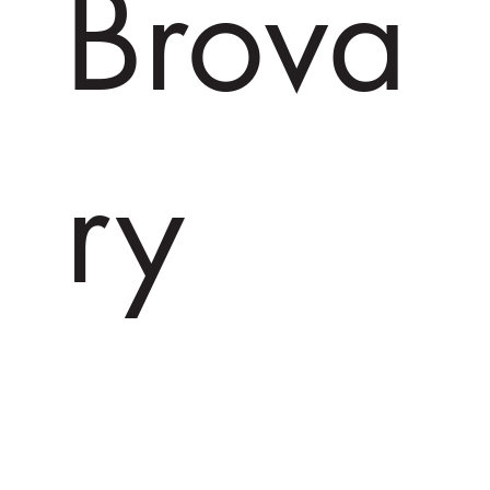
Brova
ry